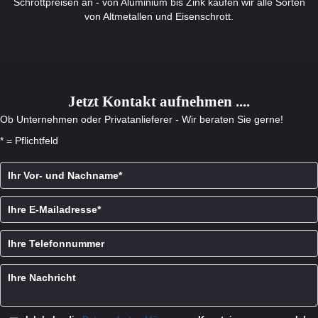
Schrottpreisen an - von Aluminium bis Zink kaufen wir alle Sorten
von Altmetallen und Eisenschrott.
Jetzt Kontakt aufnehmen ....
Ob Unternehmen oder Privatanlieferer - Wir beraten Sie gerne!
* = Pflichtfeld
Bitte lasse dieses Feld leer.