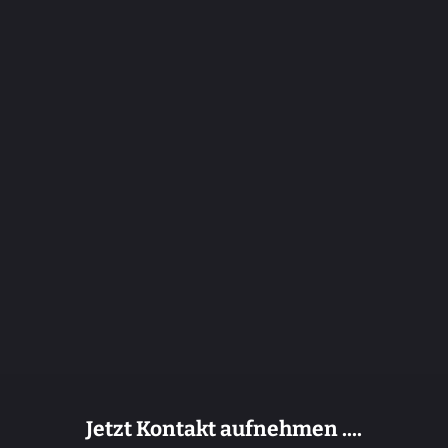
Wir nehmen Ihre Altmetalle an, bewerten sie vor Ort und
verwiegen sie getrennt.
Wir kaufen Ihre Altmetalle zu unseren tagesaktuellen
Schrottpreisen an - von Aluminium bis Zink kaufen wir alle Sorten
von Altmetallen und Eisenschrott.
Jetzt Kontakt aufnehmen ....