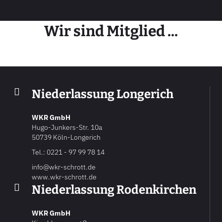
Wir sind Mitglied ...
Nieder­lassung Longerich
WKR GmbH
Hugo-Junkers-Str. 10a
50739 Köln-Longerich
Tel.: 0221 - 97 99 78 14
info@wkr-schrott.de
www.wkr-schrott.de
Nieder­lassung Roden­kirchen
WKR GmbH