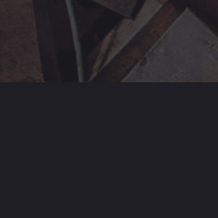
Die angegebenen Preise sind freibleibend, frei geliefert zu unserem
Lager in Köln und gelten für eine Abgabemenge ab 50 kg je Sorte.
Bei kleineren Menge erfolgt ein geringer Preisabzug. Bei Anlieferung
bitte unbedingt Personalausweis bereithalten. Eisenschrott wird ab
einer Anliefermenge von mind. 100 kg vergütet.
Jetzt Altmetalle verkaufen ...
Bringen Sie Ihr Altmetall zu einem unserer Schrottplätze in Köln
Longerich / Köln Rodenkirchen oder Köln Niehl ...